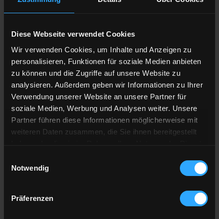
Mensch & Körper
• BodyMassIndex
• Blutalkoholwert
• Kalorien in Nahrung
•
Körperoberfläche
• Sternzeichen
• Eisprung berechnen
•
Schwangerschaft
• Vornamen-Liste
Diese Webseite verwendet Cookies
PC & Internet
• Passwort-Generator
• Downloadzeit
• Surf-Speed testen
• Bit-
Wir verwenden Cookies, um Inhalte und Anzeigen zu
Byte-KB-MB
• Eigene IP anzeigen
personalisieren, Funktionen für soziale Medien anbieten
• Farbcode Widerstand
zu können und die Zugriffe auf unsere Website zu
Mathematik
• Primzahlen-Tester
• Kreiszahl Pi hören
• Bin-Dez-Hex
• ggT +
analysieren. Außerdem geben wir Informationen zu Ihrer
kgV
• Römische Zahlen
• Rechner ALG
|
RPN
• Prozent-Rechner
•
Verwendung unserer Website an unsere Partner für
Lottozahlen
• Sudoku-Rätsel
soziale Medien, Werbung und Analysen weiter. Unsere
Erde & Länder
• Weltbevölkerung
• Länder&Hauptstädte
• Weltkarte
Partner führen diese Informationen möglicherweise mit
• Int. Tel.Vorwahlen
• Int. Papierformate
weiteren Daten zusammen, die Sie ihnen bereitgestellt
• Währungsumrechner
• Devisenkurse heute
haben oder die sie im Rahmen Ihrer Nutzung der Dienste
gesammelt haben.
Einwilligungsauswahl
Notwendig
Die neusten Inhalte
Präferenzen
Landkarten ausdrucken
- einfache Karten von Deutschland,
Schweiz, Österreich