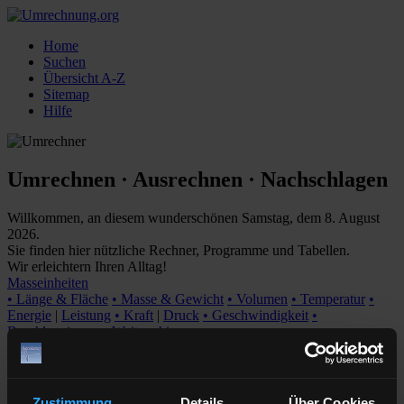
Home
Suchen
Übersicht A-Z
Sitemap
Hilfe
Umrechnen · Ausrechnen · Nachschlagen
Willkommen, an diesem wunderschönen Samstag, dem 8. August
2026.
Sie finden hier nützliche Rechner, Programme und Tabellen.
Wir erleichtern Ihren Alltag!
Masseinheiten
• Länge & Fläche
• Masse & Gewicht
• Volumen
• Temperatur
•
Energie
|
Leistung
• Kraft
|
Druck
• Geschwindigkeit
•
Beschleunigung
• Weitere hier...
Zeit & Datum
• Ewiger Kalender
• Jahreskalender
• Feiertage
• Sec-Min-Std
•
Schwangerschaft
• Exaktes Alter
• Sternzeichen
• Stoppuhr
• Exakte
Uhrzeit
Zustimmung
Details
Über Cookies